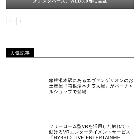
き」メタバース、WEB3.0等に言及
人気記事
箱根湯本駅にあるエヴァンゲリオンのお
土産屋『箱根湯本えゔぁ屋』がバーチャ
ルショップで登場
フリーローム型VRを活用した触れて・
動けるVRエンターテイメントサービス
「HYBRID LIVE-ENTERTAINME...