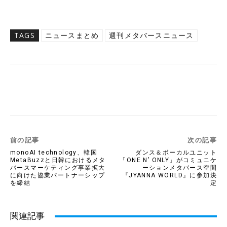
TAGS
ニュースまとめ
週刊メタバースニュース
Twitter
Facebook
Copy URL
前の記事
次の記事
monoAI technology、韓国
ダンス＆ボーカルユニット
MetaBuzzと日韓におけるメタ
「ONE N’ ONLY」がコミュニケ
バースマーケティング事業拡大
ーションメタバース空間
に向けた協業パートナーシップ
『JYANNA WORLD』に参加決
を締結
定
関連記事