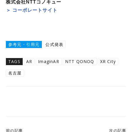
株式会社NTTコノキュー
＞ コーポレートサイト
参考元・引用元
公式発表
TAGS
AR
ImaginAR
NTT QONOQ
XR City
名古屋
Twitter
Facebook
Copy URL
前の記事
次の記事