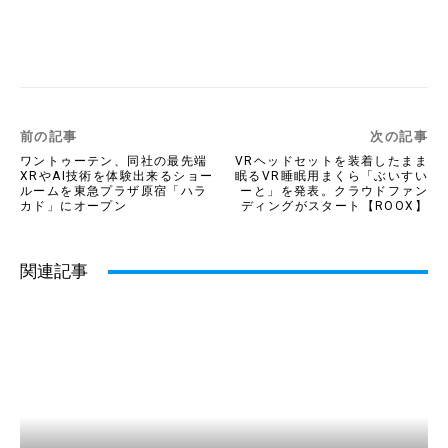
Twitter
Facebook
Copy URL
前の記事
次の記事
ワントゥーテン、同社の最先端
VRヘッドセットを装着したまま
XRやAI技術を体験出来るショー
眠るVR睡眠用まくら「ぶいすい
ルームを東急プラザ原宿「ハラ
ーと」を発表。クラウドファン
カド」にオープン
ディングがスタート【ROOX】
関連記事