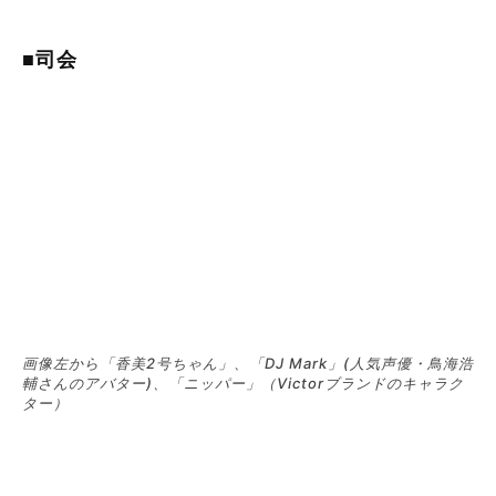
■司会
画像左から「香美2号ちゃん」、「DJ Mark」(人気声優・鳥海浩
輔さんのアバター)、「ニッパー」（Victorブランドのキャラク
ター）