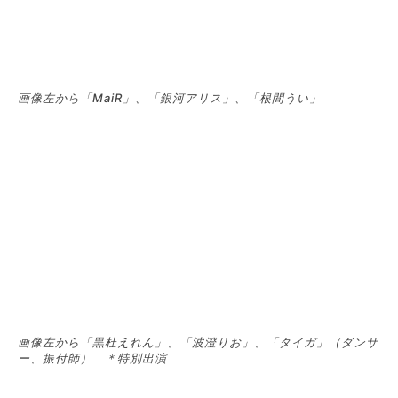
画像左から「MaiR」、「銀河アリス」、「根間うい」
画像左から「黒杜えれん」、「波澄りお」、「タイガ」（ダンサ
ー、振付師） ＊特別出演