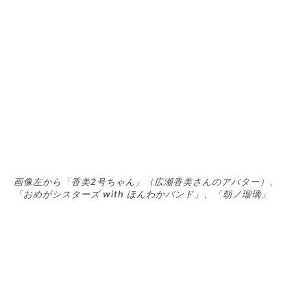
画像左から「香美2号ちゃん」（広瀬香美さんのアバター）、
「おめがシスターズ with ほんわかバンド」、「朝ノ瑠璃」