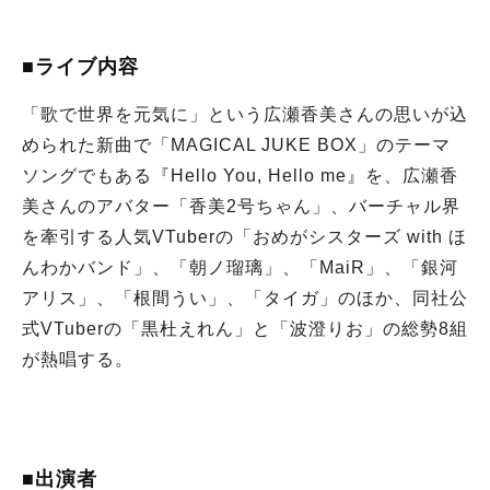
■ライブ内容
「歌で世界を元気に」という広瀬香美さんの思いが込
められた新曲で「MAGICAL JUKE BOX」のテーマ
ソングでもある『Hello You, Hello me』を、広瀬香
美さんのアバター「香美2号ちゃん」、バーチャル界
を牽引する人気VTuberの「おめがシスターズ with ほ
んわかバンド」、「朝ノ瑠璃」、「MaiR」、「銀河
アリス」、「根間うい」、「タイガ」のほか、同社公
式VTuberの「黒杜えれん」と「波澄りお」の総勢8組
が熱唱する。
■出演者