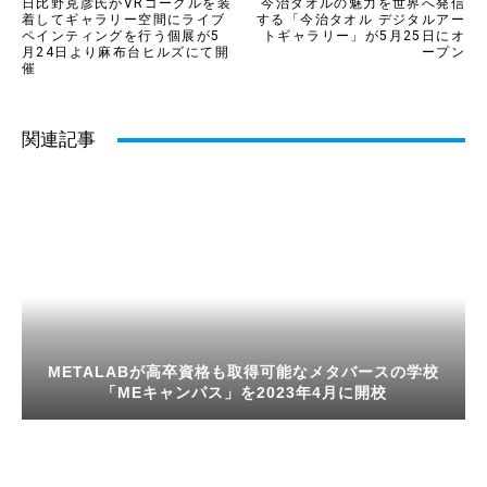
日比野克彦氏がVRゴーグルを装
今治タオルの魅力を世界へ発信
着してギャラリー空間にライブ
する「今治タオル デジタルアー
ペインティングを行う個展が5
トギャラリー」が5月25日にオ
月24日より麻布台ヒルズにて開
ープン
催
関連記事
METALABが高卒資格も取得可能なメタバースの学校
「MEキャンパス」を2023年4月に開校