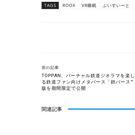
TAGS
ROOX
VR睡眠
ぶいすいーと
Twitter
Fac
シェア
前の記事
TOPPAN、バーチャル鉄道ジオラマを楽
る鉄道ファン向けメタバース「鉄バース™
版を期間限定で公開
関連記事