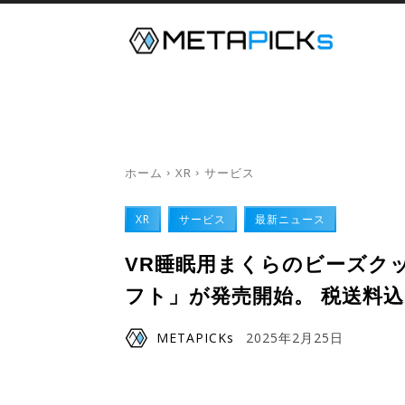
メタバース
デジタルツイン
ホーム
XR
サービス
XR
サービス
最新ニュース
VR睡眠用まくらのビーズク
フト」が発売開始。 税送料込7
METAPICKs
2025年2月25日