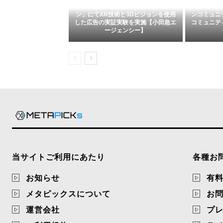
新宿駅南口「新宿サザンテラスビジョ
メタバース
ン」にてXR技術と3Dビジョンを使用
ンコミュニ
した広告の実証実験を実施【小田急エ
コミュニテ
ージェンシー】
当サイトご利用にあたり
各種お
お知らせ
有
メタピックスについて
お
運営会社
プ