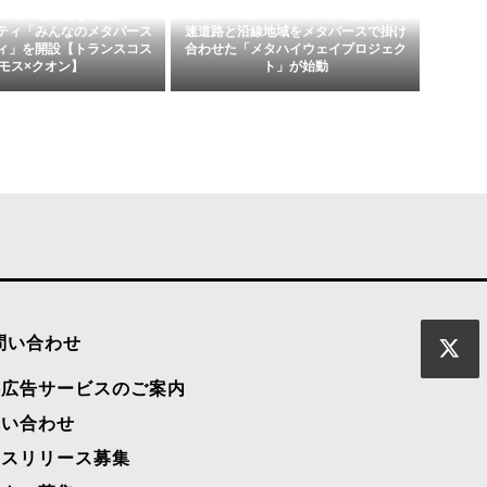
市場の活性化を目指しファ
【NEXCO西日本×アシス】実在する高
ティ「みんなのメタバース
速道路と沿線地域をメタバースで掛け
ィ」を開設【トランスコス
合わせた「メタハイウェイプロジェク
モス×クオン】
ト」が始動
問い合わせ
料広告サービスのご案内
問い合わせ
レスリリース募集