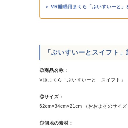
＞ VR睡眠用まくら「ぶいすいーと」を
「ぶいすいーとスイフト」
◎商品名称：
V睡まくら「ぶいすいーと スイフト」
◎サイズ：
62cm×34cm×21cm （おおよそのサイ
◎側地の素材：