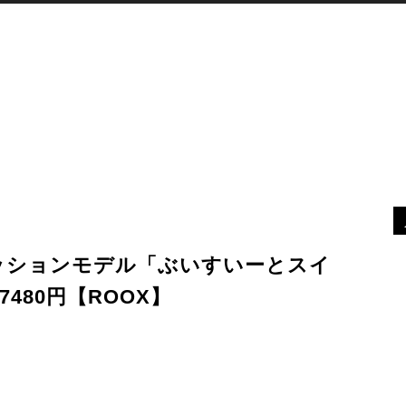
XR
デバイス
最新ニュース
MORE
ッションモデル「ぶいすいーとスイ
480円【ROOX】