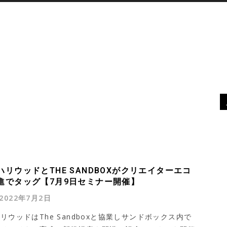
XR
デバイス
最新ニュース
MORE
リウッドとTHE SANDBOXがクリエイターエコ
進でタッグ【7月9日セミナー開催】
2022年7月2日
リウッドはThe Sandboxと協業しサンドボックス内で