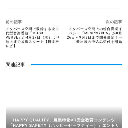
前の記事
次の記事
メタバース空間で収録する次世
メタバース空間上の総合音楽イ
代型音楽番組「MUSIC
ベント『MusicVket 5』が8月
VERSE」が4月27日（木）より
26日～9月3日まで開催決定！一
地上波で放送スタート【日本テ
般出展の申込み受付を開始
レビ】
関連記事
HAPPY QUALITY、農業特化VR安全教育コンテンツ
「HAPPY SAFETY（ハッピーセーフティー）」エントリ