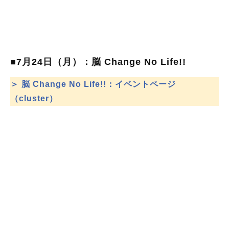
■7月24日（月）：脳 Change No Life!!
＞ 脳 Change No Life!!：イベントページ
（cluster）