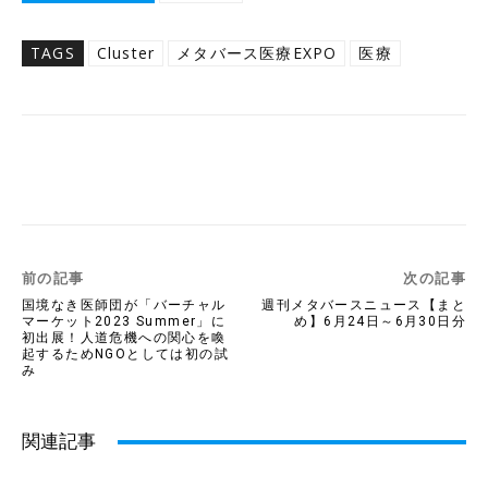
TAGS
Cluster
メタバース医療EXPO
医療
Twitter
Facebook
Copy URL
前の記事
次の記事
国境なき医師団が「バーチャル
週刊メタバースニュース【まと
マーケット2023 Summer」に
め】6月24日～6月30日分
初出展！人道危機への関心を喚
起するためNGOとしては初の試
み
関連記事