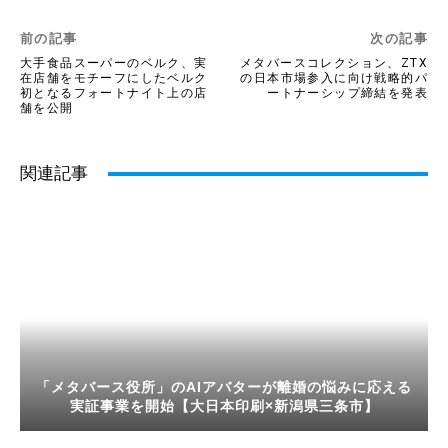
前の記事
次の記事
大手食品スーパーのベルク、実
メタバースコレクション、ZTX
在店舗をモチーフにしたベルク
の日本市場参入に向け戦略的パ
初となるフォートナイト上の店
ートナーシップ締結を発表
舗を公開
関連記事
「メタバース役所」のAIアバターが離婚の悩みに応える
実証事業を開始【大日本印刷×新潟県三条市】