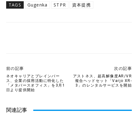
TAGS
Gugenka
STPR
資本提携
Twitter
Facebook
Copy URL
前の記事
次の記事
ネオキャリアとブレインバー
アストネス、超高解像度AR/VR
ス、企業の採用活動に特化した
複合ヘッドセット「Varjo XR-
「メタバースオフィス」を3月1
3」のレンタルサービスを開始
日より提供開始
関連記事