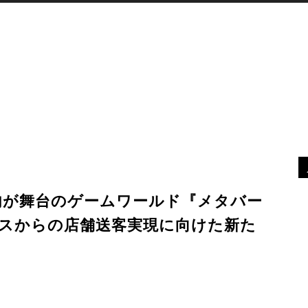
XR
デバイス
最新ニュース
MORE
ン店内が舞台のゲームワールド『メタバー
スからの店舗送客実現に向けた新た