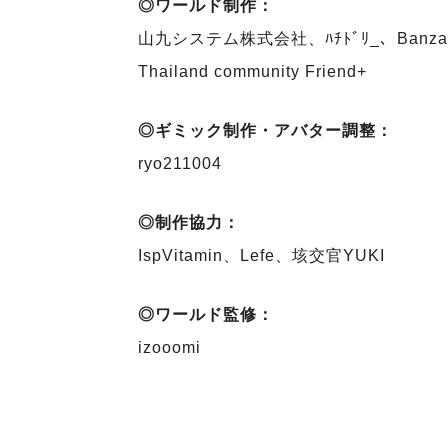
◎ワールド制作：
山九システム株式会社、ﾊﾁﾄﾞﾘ_、Banzai Stu
Thailand community Friend+
◎ギミック制作・アバター調整：
ryo211004
◎制作協力：
IspVitamin、Lefe、垓交官YUKI
◎ワールド監修：
izooomi