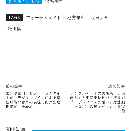
参考元・引用元
公式発表
TAGS
フォーラムエイト
地方創生
秋田大学
秋田県
Twitter
Facebook
Copy URL
前の記事
次の記事
愛知県豊田市とフォーラムエイ
デジタルアートの美術展「出現
トが「デジタルツインによる持
画廊」と中京テレビ地上波番組
続可能な都市の実現に向けた連
『エブリバースの引力』が連動
携協定」を締結
しメタバース展示イベントを実
施
関連記事