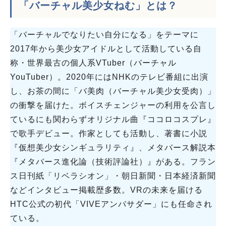
「バーチャル美少女ねむ」とは？
「バーチャルでなりたい自分になる」をテーマに
2017年から美少女アイドルとして活動している自
称・世界最古の個人系VTuber（バーチャル
YouTuber）。2020年にはNHKのテレビ番組に出演
し、お茶の間に「バ美肉（バーチャル美少女受肉）」
の衝撃を届けた。ボイスチェンジャーの利用を公言し
ているにも関わらずオリジナル曲『ココロコスプレ』
で歌手デビュー。作家としても活動し、著書に小説
『仮想美少女シンギュラリティ』、メタバース解説本
『メタバース進化論（技術評論社）』がある。フラン
ス日刊紙「リベラシオン」・朝日新聞・日本経済新聞
などインタビュー掲載歴多数。VRの未来を届ける
HTC公式の初代「VIVEアンバサダー」にも任命され
ている。