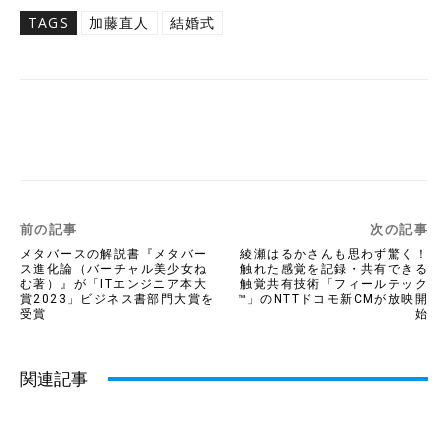
TAGS
加藤直人
結婚式
Twitter
Facebook
Copy URL
前の記事
次の記事
メタバースの解説書『メタバー
綾瀬はるかさんも思わず驚く！
ス進化論（バーチャル美少女ね
触れた感覚を記録・共有できる
む著）』が「ITエンジニア本大
触覚共有技術「フィールテック
賞2023」ビジネス書部門大賞を
™️」のNTTドコモ新CMが放映開
受賞
始
関連記事