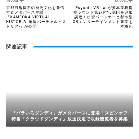
前の記事
次の記事
京都府亀岡市の歴史文化を発信
Psychic VR Labが資本業務提
するメタバース空間
携ラウンド第2弾で5億円を追加
「KAMEOKA VIRTUAL
調達！出資パートナーと都市型
HISTORIA -亀岡バーチャルヒス
XRエンターテインメント事業を
トリア-」が公開
本格化
関連記事
『バラいろダンディ』がメタバースに登場！スピンオフ
特番『クラウドダンディ』放送決定で収録観覧者を募集