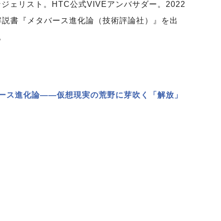
ジェリスト。HTC公式VIVEアンバサダー。2022
解説書『メタバース進化論（技術評論社）』を出
。
ース進化論――仮想現実の荒野に芽吹く「解放」