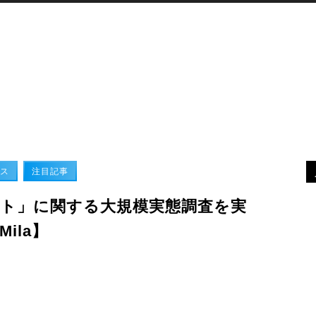
XR
デバイス
最新ニュース
MORE
ス
注目記事
ト」に関する大規模実態調査を実
ila】